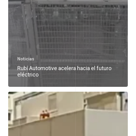
Noticias
Rubí Automotive acelera hacia el futuro
eléctrico
Rubí
triplica
la
velocidad
de
producción
y
reduce