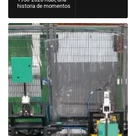
historia de momentos
Rubí
Automotive
acelera
hacia
el
futuro
eléctrico