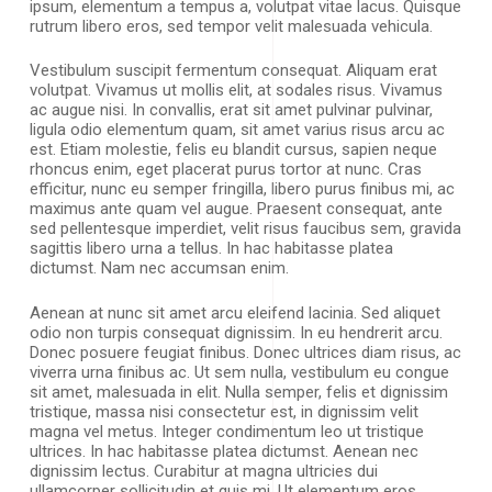
ipsum, elementum a tempus a, volutpat vitae lacus. Quisque
rutrum libero eros, sed tempor velit malesuada vehicula.
Vestibulum suscipit fermentum consequat. Aliquam erat
volutpat. Vivamus ut mollis elit, at sodales risus. Vivamus
ac augue nisi. In convallis, erat sit amet pulvinar pulvinar,
ligula odio elementum quam, sit amet varius risus arcu ac
est. Etiam molestie, felis eu blandit cursus, sapien neque
rhoncus enim, eget placerat purus tortor at nunc. Cras
efficitur, nunc eu semper fringilla, libero purus finibus mi, ac
maximus ante quam vel augue. Praesent consequat, ante
sed pellentesque imperdiet, velit risus faucibus sem, gravida
sagittis libero urna a tellus. In hac habitasse platea
dictumst. Nam nec accumsan enim.
Aenean at nunc sit amet arcu eleifend lacinia. Sed aliquet
odio non turpis consequat dignissim. In eu hendrerit arcu.
Donec posuere feugiat finibus. Donec ultrices diam risus, ac
viverra urna finibus ac. Ut sem nulla, vestibulum eu congue
sit amet, malesuada in elit. Nulla semper, felis et dignissim
tristique, massa nisi consectetur est, in dignissim velit
magna vel metus. Integer condimentum leo ut tristique
ultrices. In hac habitasse platea dictumst. Aenean nec
dignissim lectus. Curabitur at magna ultricies dui
ullamcorper sollicitudin et quis mi. Ut elementum eros