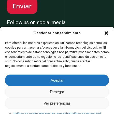
Follow us on social media
Gestionar consentimiento
Para ofrecer las mejores experiencias, utilizamos tecnologías como las
cookies para almacenar y/o acceder a la información del dispositivo. El
consentimiento de estas tecnologías nos permitirá procesar datos como
el comportamiento de navegación o las identificaciones únicas en este
sitio. No consentir o retirar el consentimiento, puede afectar
negativamente a ciertas características y funciones.
© Rubí Automotive |
Legal Policies & Privacy
|
Privacy
Cookies
|
Whistleblowing Channel
|
Site Information
|
Aceptar
Contact
| Designed and developed by
Conceptworks
Denegar
Ver preferencias