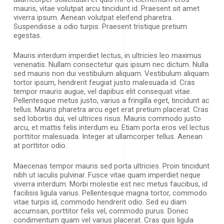
mauris, vitae volutpat arcu tincidunt id. Praesent sit amet
viverra ipsum. Aenean volutpat eleifend pharetra.
Suspendisse a odio turpis. Praesent tristique pretium
egestas.
Mauris interdum imperdiet lectus, in ultricies leo maximus
venenatis. Nullam consectetur quis ipsum nec dictum. Nulla
sed mauris non dui vestibulum aliquam. Vestibulum aliquam
tortor ipsum, hendrerit feugiat justo malesuada id. Cras
tempor mauris augue, vel dapibus elit consequat vitae.
Pellentesque metus justo, varius a fringilla eget, tincidunt ac
tellus. Mauris pharetra arcu eget erat pretium placerat. Cras
sed lobortis dui, vel ultrices risus. Mauris commodo justo
arcu, et mattis felis interdum eu. Etiam porta eros vel lectus
porttitor malesuada. Integer at ullamcorper tellus. Aenean
at porttitor odio.
Maecenas tempor mauris sed porta ultricies. Proin tincidunt
nibh ut iaculis pulvinar. Fusce vitae quam imperdiet neque
viverra interdum. Morbi molestie est nec metus faucibus, id
facilisis ligula varius. Pellentesque magna tortor, commodo
vitae turpis id, commodo hendrerit odio. Sed eu diam
accumsan, porttitor felis vel, commodo purus. Donec
condimentum quam vel varius placerat. Cras quis ligula